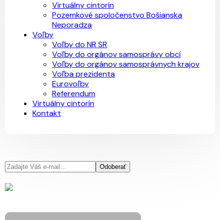
Virtuálny cintorín
Pozemkové spoločenstvo Bošianska
Neporadza
Voľby
Voľby do NR SR
Voľby do orgánov samosprávy obcí
Voľby do orgánov samosprávnych krajov
Voľba prezidenta
Eurovoľby
Referendum
Virtuálny cintorín
Kontakt
Odoberať