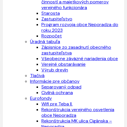
činností a majetkových pomerov
verejného funkcionára
Starosta
Zastupiteľstvo
Program rozvoja obce Neporadza do
roku 2023
Rozpočet
Úradná tabuľa
Zápisnice zo zasadnutí obecného
zastupiteľstva
Všeobecne záväzné nariadenia obce
Verejné obstarávanie
Výrub drevín
Tlačivá
Informácie pre občanov
Separovaný odpad
Civilná ochrana
Eurofondy
Wifi pre Teba II.
Rekonštrukcia verejného osvetlenia
obce Neporadza
Rekonštrukcia MK ulica Cigánska –
Neporadza