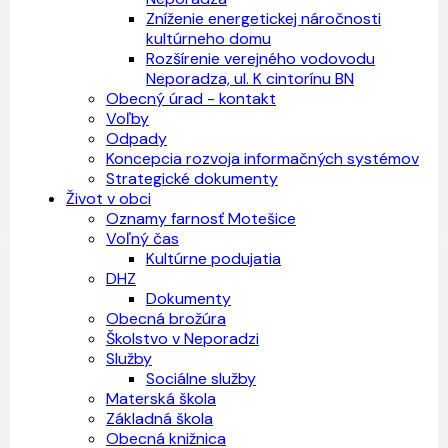
Zníženie energetickej náročnosti
kultúrneho domu
Rozšírenie verejného vodovodu
Neporadza, ul. K cintorínu BN
Obecný úrad - kontakt
Voľby
Odpady
Koncepcia rozvoja informačných systémov
Strategické dokumenty
Život v obci
Oznamy farnosť Motešice
Voľný čas
Kultúrne podujatia
DHZ
Dokumenty
Obecná brožúra
Školstvo v Neporadzi
Služby
Sociálne služby
Materská škola
Základná škola
Obecná knižnica